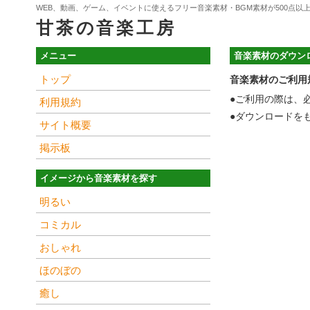
WEB、動画、ゲーム、イベントに使えるフリー音楽素材・BGM素材が500点以
甘茶の音楽工房
メニュー
音楽素材のダウン
トップ
音楽素材のご利用
●ご利用の際は、
利用規約
●ダウンロードを
サイト概要
掲示板
イメージから音楽素材を探す
明るい
コミカル
おしゃれ
ほのぼの
癒し