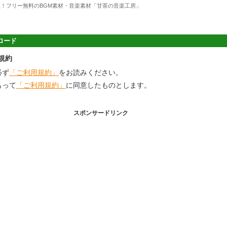
上！フリー無料のBGM素材・音楽素材「甘茶の音楽工房」
ロード
規約
必ず
「ご利用規約」
をお読みください。
もって
「ご利用規約」
に同意したものとします。
スポンサードリンク