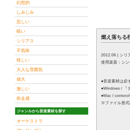
幻想的
しみじみ
悲しい
暗い
燃え落ちる
シリアス
不気味
2012.06 | シ
怪しい
使用楽器：シン
大人な雰囲気
雄大
●音楽素材は必
●Windows
激しい
●Mac / co
疾走感
※ファイル形式は
ジャンルから音楽素材を探す
オーケストラ