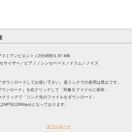
桜
リアス | アンビエント | 2分08秒/1.97 MB
セサイザー／ピアノ／シンセベース／ドラム／ノイズ
ずダウンロードしてお使い下さい。直リンクでの使用は禁止です。
 / 『ダウンロード』を右クリックして「対象をファイルに保存」
ntorol+クリックで「リンク先のファイルをダウンロード」
MP3(128Kbps)となっております。
ダウンロード