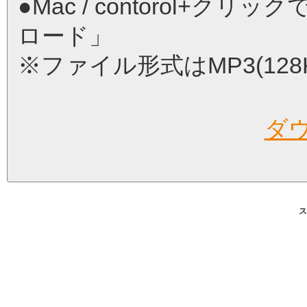
●Mac / contorol+
ロード」
※ファイル形式はMP3(12
ダ
ス