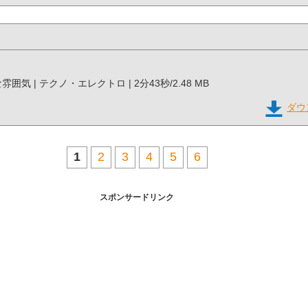
人な雰囲気 | テクノ・エレクトロ | 2分43秒/2.48 MB
ダウ
1
2
3
4
5
6
スポンサードリンク