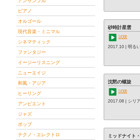
アンサンブル
ピアノ
オルゴール
砂時計星雲
現代音楽・ミニマル
試聴
シネマティック
2017.10 | 明
ファンタジー
イージーリスニング
ニューエイジ
沈黙の螺旋
和風・アジア
試聴
ヒーリング
2017.08 | シ
アンビエント
ジャズ
ポップ
テクノ・エレクトロ
ミッドナイト