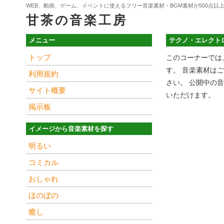
WEB、動画、ゲーム、イベントに使えるフリー音楽素材・BGM素材が500点以
甘茶の音楽工房
メニュー
テクノ・エレクト
トップ
このコーナーでは
す。 音楽素材は
利用規約
さい。 公開中の
サイト概要
いただけます。
掲示板
イメージから音楽素材を探す
明るい
コミカル
おしゃれ
ほのぼの
癒し