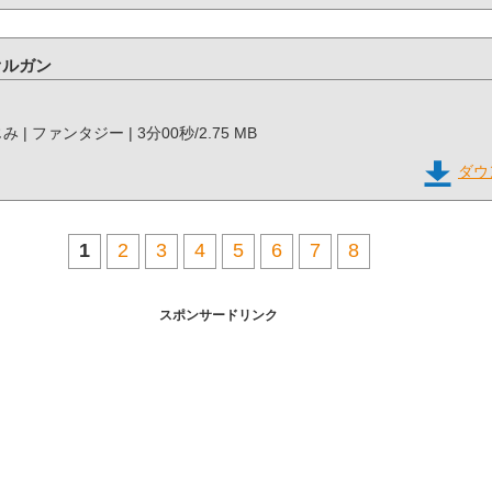
オルガン
みじみ | ファンタジー | 3分00秒/2.75 MB
ダウ
1
2
3
4
5
6
7
8
スポンサードリンク