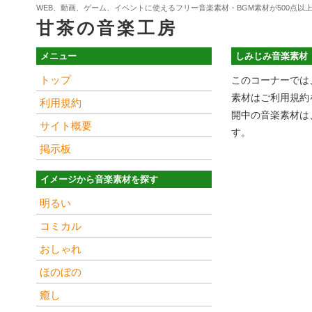
WEB、動画、ゲーム、イベントに使えるフリー音楽素材・BGM素材が500点以
甘茶の音楽工房
メニュー
しみじみ音楽素材
トップ
このコーナーでは
素材はご利用規約
利用規約
開中の音楽素材は
サイト概要
す。
掲示板
イメージから音楽素材を探す
明るい
コミカル
おしゃれ
ほのぼの
癒し