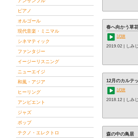
アンサンブル
ピアノ
オルゴール
春へ向かう草
現代音楽・ミニマル
試聴
シネマティック
2019.02 | しみ
ファンタジー
イージーリスニング
ニューエイジ
12月のカルテ
和風・アジア
試聴
ヒーリング
2018.12 | し
アンビエント
ジャズ
ポップ
テクノ・エレクトロ
森の中の鳥居