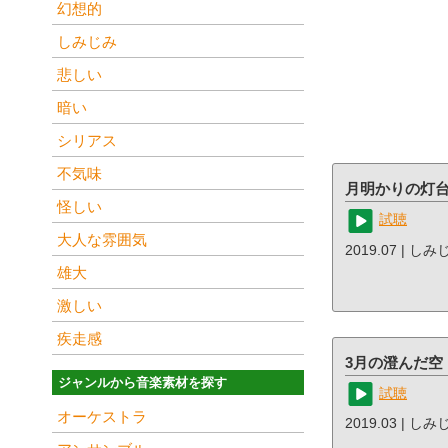
幻想的
しみじみ
悲しい
暗い
シリアス
不気味
月明かりの灯
怪しい
試聴
大人な雰囲気
2019.07 | しみ
雄大
激しい
疾走感
3月の澄んだ空
ジャンルから音楽素材を探す
試聴
オーケストラ
2019.03 | しみ