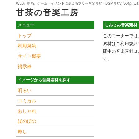
WEB、動画、ゲーム、イベントに使えるフリー音楽素材・BGM素材が500点以
甘茶の音楽工房
メニュー
しみじみ音楽素材
トップ
このコーナーでは
素材はご利用規約
利用規約
開中の音楽素材は
サイト概要
す。
掲示板
イメージから音楽素材を探す
明るい
コミカル
おしゃれ
ほのぼの
癒し