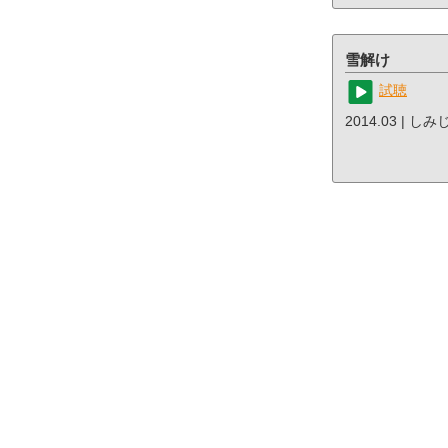
雪解け
試聴
2014.03 | し