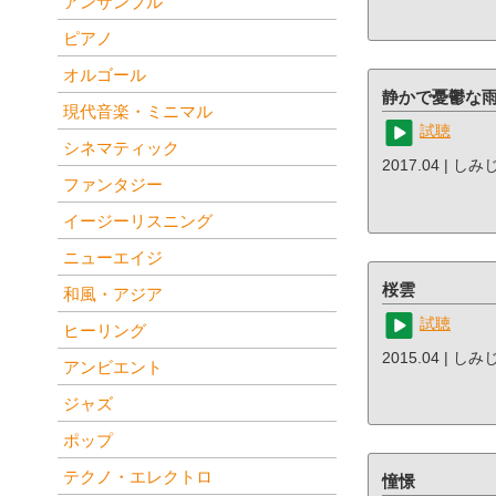
アンサンブル
ピアノ
オルゴール
静かで憂鬱な
現代音楽・ミニマル
試聴
シネマティック
2017.04 | し
ファンタジー
イージーリスニング
ニューエイジ
桜雲
和風・アジア
試聴
ヒーリング
2015.04 | し
アンビエント
ジャズ
ポップ
テクノ・エレクトロ
憧憬