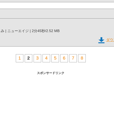
みじみ | ニューエイジ | 2分45秒/2.52 MB
ダウ
1
2
3
4
5
6
7
8
スポンサードリンク