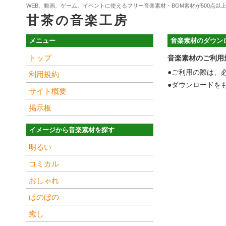
WEB、動画、ゲーム、イベントに使えるフリー音楽素材・BGM素材が500点以
甘茶の音楽工房
メニュー
音楽素材のダウン
トップ
音楽素材のご利用
●ご利用の際は、
利用規約
●ダウンロードを
サイト概要
掲示板
イメージから音楽素材を探す
明るい
コミカル
おしゃれ
ほのぼの
癒し