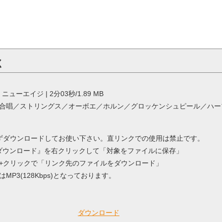
く
し | ニューエイジ | 2分03秒/1.89 MB
合唱／ストリングス／オーボエ／ホルン／グロッケンシュピール／ハー
ずダウンロードしてお使い下さい。直リンクでの使用は禁止です。
 / 『ダウンロード』を右クリックして「対象をファイルに保存」
ntorol+クリックで「リンク先のファイルをダウンロード」
MP3(128Kbps)となっております。
ダウンロード