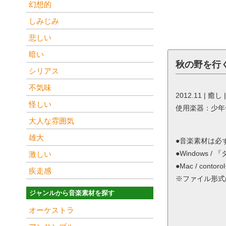
幻想的
しみじみ
悲しい
暗い
秋の野を行
シリアス
不気味
2012.11 | 癒
怪しい
使用楽器：少年
大人な雰囲気
雄大
●音楽素材は必
●Windows
激しい
●Mac / co
疾走感
※ファイル形式は
ジャンルから音楽素材を探す
オーケストラ