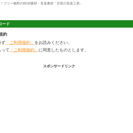
上！フリー無料のBGM素材・音楽素材「甘茶の音楽工房」
ロード
規約
必ず
「ご利用規約」
をお読みください。
もって
「ご利用規約」
に同意したものとします。
スポンサードリンク