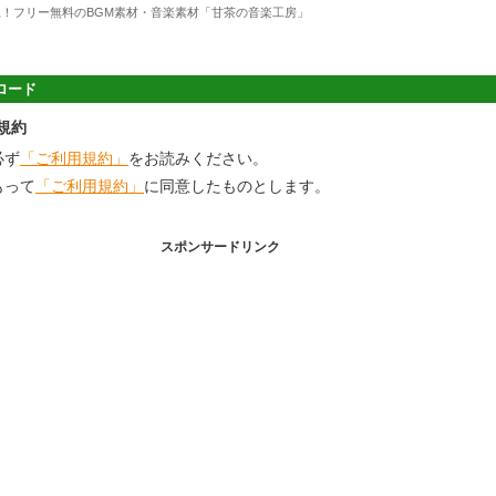
上！フリー無料のBGM素材・音楽素材「甘茶の音楽工房」
ロード
規約
必ず
「ご利用規約」
をお読みください。
もって
「ご利用規約」
に同意したものとします。
スポンサードリンク