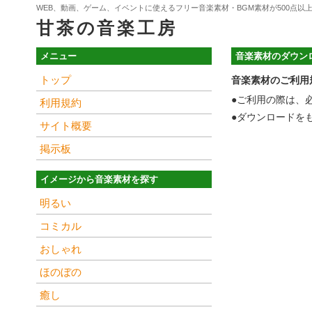
WEB、動画、ゲーム、イベントに使えるフリー音楽素材・BGM素材が500点以
甘茶の音楽工房
メニュー
音楽素材のダウン
トップ
音楽素材のご利用
●ご利用の際は、
利用規約
●ダウンロードを
サイト概要
掲示板
イメージから音楽素材を探す
明るい
コミカル
おしゃれ
ほのぼの
癒し