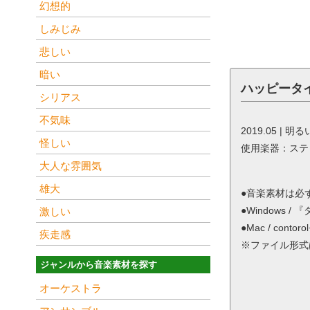
幻想的
しみじみ
悲しい
暗い
ハッピータ
シリアス
不気味
2019.05 | 明る
怪しい
使用楽器：ステ
大人な雰囲気
雄大
●音楽素材は必
●Windows
激しい
●Mac / co
疾走感
※ファイル形式は
ジャンルから音楽素材を探す
オーケストラ